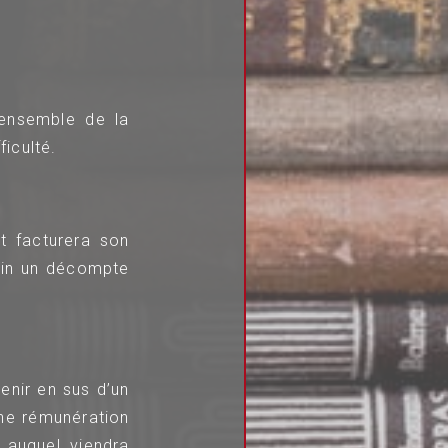
l’ensemble de la
ficulté.
t facturera son
 fin un décompte
enir en sus d’un
une rémunération
 auquel viendra