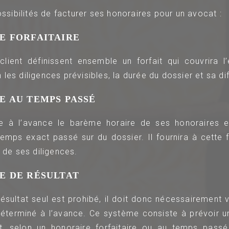
possibilités de facturer ses honoraires pour un avocat :
E FORFAITAIRE
client définissent ensemble un forfait qui couvrira 
les diligences prévisibles, la durée du dossier et sa dif
E AU TEMPS PASSÉ
ue à l’avance le barème horaire de ses honoraires e
 temps exact passé sur du dossier. Il fournira à cette
é de ses diligences.
E DE RÉSULTAT
résultat seul est prohibé, il doit donc nécessairement v
déterminé à l’avance. Ce système consiste à prévoir 
at, selon un honoraire forfaitaire ou au temps passé