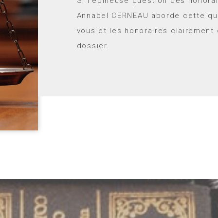
Si l’épineuse question des honora
Annabel CERNEAU aborde cette que
vous et les honoraires clairement 
dossier.