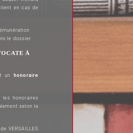
client en cas de
 rémunération
ns le dossier.
VOCATE À
nt un
honoraire
 les honoraires
galement selon la
u de VERSAILLES