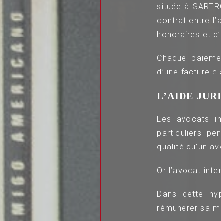
située à SARTR
contrat entre l’
honoraires et d’é
Chaque paiemen
d’une facture cla
L’AIDE JUR
Les avocats int
particuliers p
qualité qu’un av
Or l’avocat inter
Dans cette hyp
rémunérer sa mi