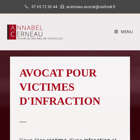
07 69 72 30 44
acerneau.avocat@outlook.fr
MENU
AVOCAT POUR
VICTIMES
D'INFRACTION